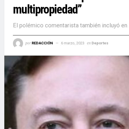
multipropiedad”
El polémico comentarista también incluyó en 
por
en
REDACCIÓN
6 marzo, 2023
Deportes