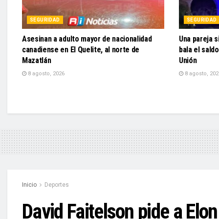
SEGURIDAD
SEGURIDAD
Asesinan a adulto mayor de nacionalidad
Una pareja s
canadiense en El Quelite, al norte de
bala el sald
Mazatlán
Unión
8 agosto, 2026
8 agosto, 202
Inicio
Deportes
David Faitelson pide a El