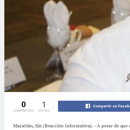
0
1
Compartir en Faceb
COMPARTIDO
VISTAS
Mazatlán, Sin (Reacción Informativa). – A pesar de que e