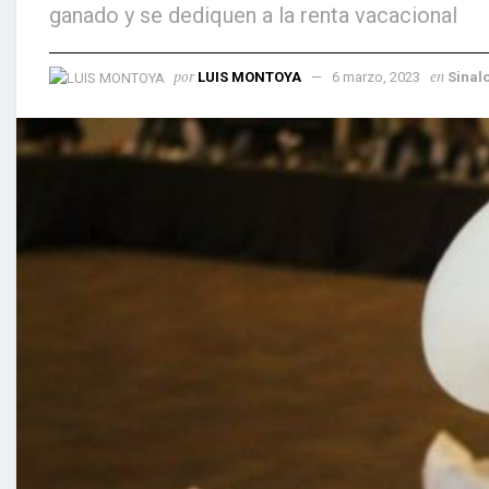
ganado y se dediquen a la renta vacacional
por
en
LUIS MONTOYA
6 marzo, 2023
Sinal