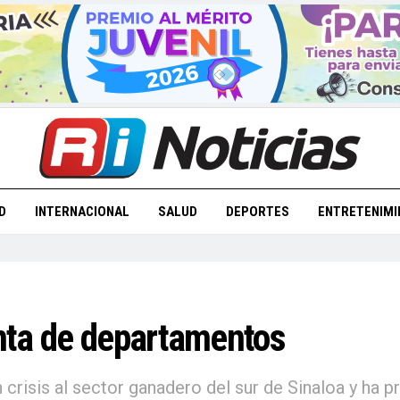
D
INTERNACIONAL
SALUD
DEPORTES
ENTRETENIMI
nta de departamentos
en crisis al sector ganadero del sur de Sinaloa y h