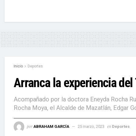
Inicio
Deportes
Arranca la experiencia del
Acompañado por la doctora Eneyda Rocha Ruiz
Rocha Moya, el Alcalde de Mazatlán, Edgar Gon
por
en
ABRAHAM GARCÍA
25 marzo, 2023
Deportes