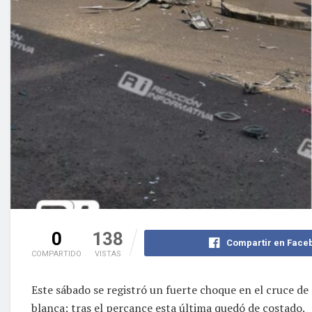
0
138
Compartir en Face
COMPARTIDO
VISTAS
Este sábado se registró un fuerte choque en el cruce de
blanca; tras el percance esta última quedó de costado.