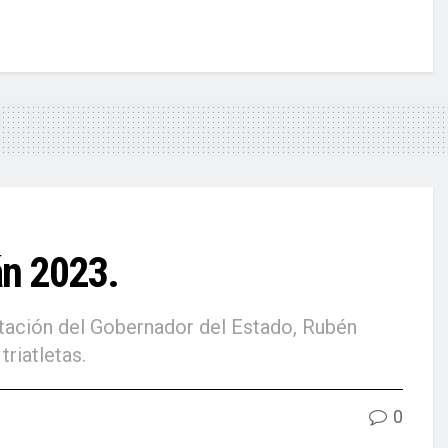
án 2023.
tación del Gobernador del Estado, Rubén
riatletas.
0