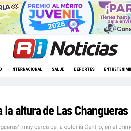
D
INTERNACIONAL
SALUD
DEPORTES
ENTRETENIMI
a la altura de Las Changueras
gueras", muy cerca de la colonia Centro, en el prim