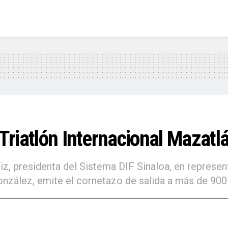
 Triatlón Internacional Mazatl
, presidenta del Sistema DIF Sinaloa, en represen
zález, emite el cornetazo de salida a más de 900 t