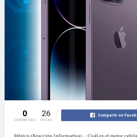
0
26
Compartir en Faceb
COMPARTIDO
VISTAS
México (Reacción Informativa).- ¿Cuál es el mejor celul