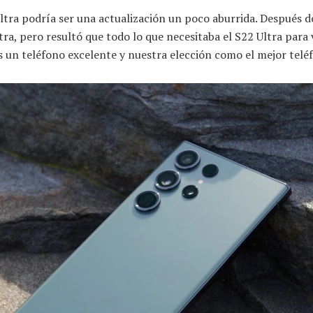
ltra podría ser una actualización un poco aburrida. Después 
ra, pero resultó que todo lo que necesitaba el S22 Ultra para 
 un teléfono excelente y nuestra elección como el mejor telé