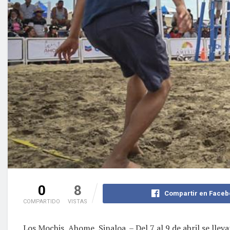
0
8
Compartir en Faceb
COMPARTIDO
VISTAS
Los Mochis, Ahome, Sinaloa. – Del 7 al 9 de abril se lle