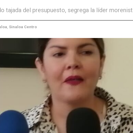
 tajada del presupuesto, segrega la líder morenist
aloa
,
Sinaloa Centro