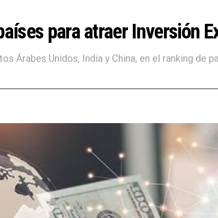
aíses para atraer Inversión Ex
s Árabes Unidos, India y China, en el ranking de pa