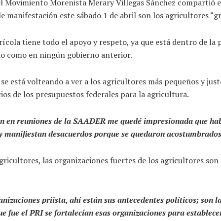
 del Movimiento Morenista Merary Villegas Sánchez compartió 
anifestación este sábado 1 de abril son los agricultores “gra
rícola tiene todo el apoyo y respeto, ya que está dentro de la 
do como en ningún gobierno anterior.
se está volteando a ver a los agricultores más pequeños y jus
s de los presupuestos federales para la agricultura.
ión en reuniones de la SAADER me quedé impresionada que hab
oy manifiestan desacuerdos porque se quedaron acostumbrados a
icultores, las organizaciones fuertes de los agricultores son 
nizaciones priista, ahí están sus antecedentes políticos; son l
fue el PRI se fortalecían esas organizaciones para establecer 