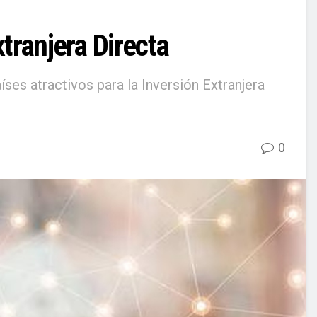
tranjera Directa
íses atractivos para la Inversión Extranjera
0