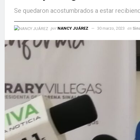
Se quedaron acostumbrados a estar recibiendo
por
en
NANCY JUÁREZ
30 marzo, 2023
Sin