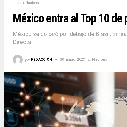
Inicio
Nacional
México entra al Top 10 de p
México se colocó por debajo de Brasil, Emirato
Directa
por
en
REDACCIÓN
30 marzo, 2023
Nacional