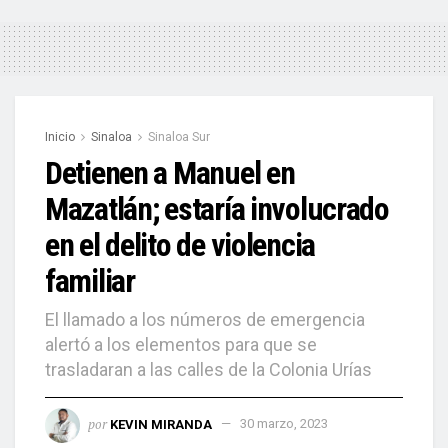
Inicio
Sinaloa
Sinaloa Sur
Detienen a Manuel en
Mazatlán; estaría involucrado
en el delito de violencia
familiar
El llamado a los números de emergencia
alertó a los elementos para que se
trasladaran a las calles de la Colonia Urías
por
KEVIN MIRANDA
30 marzo, 2023