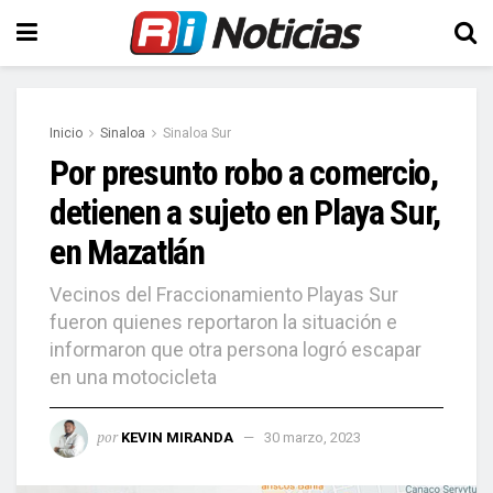
Inicio
Sinaloa
Sinaloa Sur
Por presunto robo a comercio,
detienen a sujeto en Playa Sur,
en Mazatlán
Vecinos del Fraccionamiento Playas Sur
fueron quienes reportaron la situación e
informaron que otra persona logró escapar
en una motocicleta
por
KEVIN MIRANDA
30 marzo, 2023