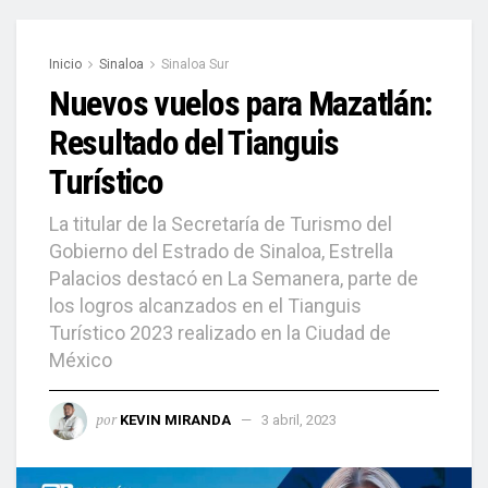
Inicio
Sinaloa
Sinaloa Sur
Nuevos vuelos para Mazatlán:
Resultado del Tianguis
Turístico
La titular de la Secretaría de Turismo del
Gobierno del Estrado de Sinaloa, Estrella
Palacios destacó en La Semanera, parte de
los logros alcanzados en el Tianguis
Turístico 2023 realizado en la Ciudad de
México
por
KEVIN MIRANDA
3 abril, 2023