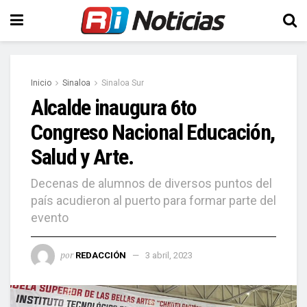
Inicio
Sinaloa
Sinaloa Sur
Alcalde inaugura 6to
Congreso Nacional Educación,
Salud y Arte.
Decenas de alumnos de diversos puntos del
país acudieron al puerto para formar parte del
evento
por
REDACCIÓN
3 abril, 2023