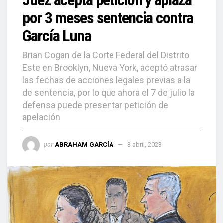
Juez acepta petición y aplaza
por 3 meses sentencia contra
García Luna
Brian Cogan de la Corte Federal del Distrito
Este en Brooklyn, Nueva York, aceptó atrasar
las fechas de acciones legales previas a la
de sentencia, por lo que ahora el 7 de julio la
defensa puede presentar petición de
apelación
por
ABRAHAM GARCÍA
3 abril, 2023