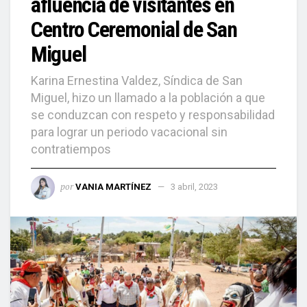
afluencia de visitantes en
Centro Ceremonial de San
Miguel
Karina Ernestina Valdez, Síndica de San
Miguel, hizo un llamado a la población a que
se conduzcan con respeto y responsabilidad
para lograr un periodo vacacional sin
contratiempos
por
VANIA MARTÍNEZ
3 abril, 2023