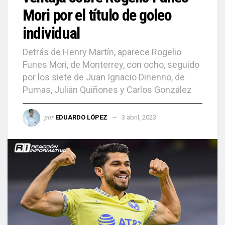
Mori por el título de goleo
individual
Detrás de Henry Martín, aparece Rogelio
Funes Mori, de Monterrey, con ocho, seguido
por los siete de Juan Ignacio Dinenno, de
Pumas, Julián Quiñones y Carlos González
por
EDUARDO LÓPEZ
3 abril, 2023