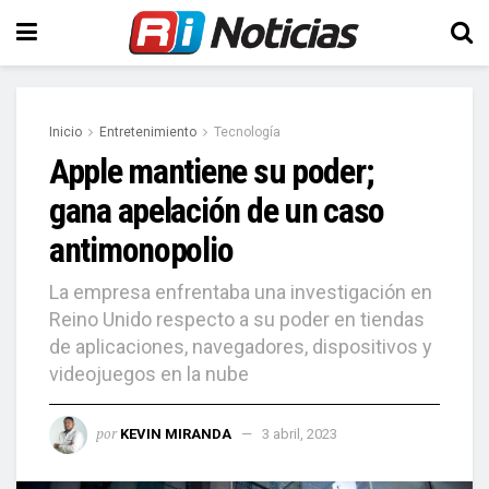
Inicio
Entretenimiento
Tecnología
Apple mantiene su poder;
gana apelación de un caso
antimonopolio
La empresa enfrentaba una investigación en
Reino Unido respecto a su poder en tiendas
de aplicaciones, navegadores, dispositivos y
videojuegos en la nube
por
KEVIN MIRANDA
3 abril, 2023