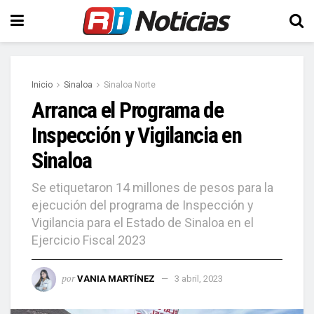
Inicio
Sinaloa
Sinaloa Norte
Arranca el Programa de
Inspección y Vigilancia en
Sinaloa
Se etiquetaron 14 millones de pesos para la
ejecución del programa de Inspección y
Vigilancia para el Estado de Sinaloa en el
Ejercicio Fiscal 2023
por
VANIA MARTÍNEZ
3 abril, 2023