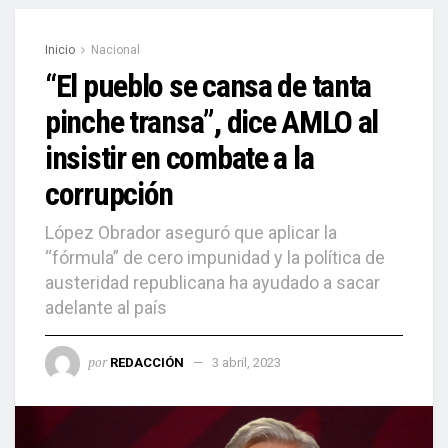
Inicio
Nacional
“El pueblo se cansa de tanta
pinche transa”, dice AMLO al
insistir en combate a la
corrupción
López Obrador aseguró que aplicar la
“fórmula” de cero impunidad y la política de
austeridad republicana ha ayudado a sacar
adelante al país
por
REDACCIÓN
3 abril, 2023