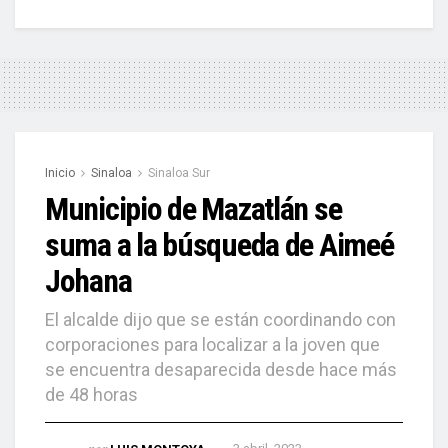
Inicio
Sinaloa
Sinaloa Sur
Municipio de Mazatlán se
suma a la búsqueda de Aimeé
Johana
El alcalde dijo que se están coordinando con
corporaciones para localizar a la joven que
se encuentra desaparecida desde hace más
de 48 horas
por
LUIS MONTOYA
3 abril, 2023