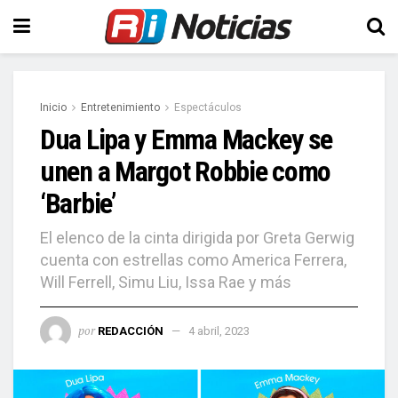
Inicio
Entretenimiento
Espectáculos
Dua Lipa y Emma Mackey se
unen a Margot Robbie como
‘Barbie’
El elenco de la cinta dirigida por Greta Gerwig
cuenta con estrellas como America Ferrera,
Will Ferrell, Simu Liu, Issa Rae y más
por
REDACCIÓN
4 abril, 2023