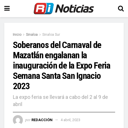
Inicio
Sinaloa
Sinaloa Sur
Soberanos del Carnaval de
Mazatlán engalanan la
inauguración de la Expo Feria
Semana Santa San Ignacio
2023
La expo feria se llevará a cabo del 2 al 9 de
abril
por
REDACCIÓN
4 abril, 2023