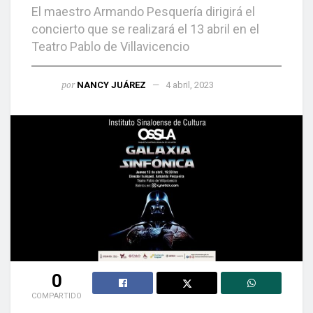
El maestro Armando Pesquería dirigirá el
concierto que se realizará el 13 abril en el
Teatro Pablo de Villavicencio
por
NANCY JUÁREZ
4 abril, 2023
0
COMPARTIDO
Culiacán, Sin(Reacción Informativa).-Si eres