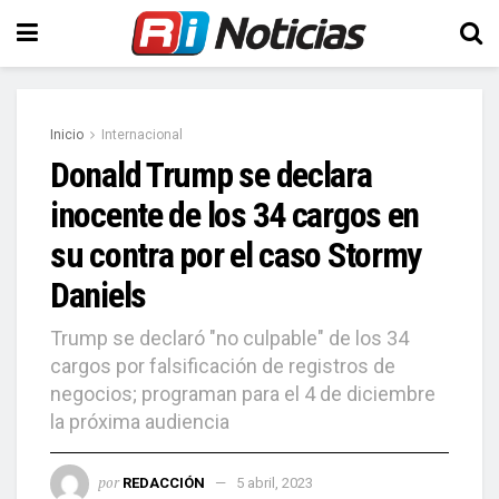
Inicio
Internacional
Donald Trump se declara
inocente de los 34 cargos en
su contra por el caso Stormy
Daniels
Trump se declaró "no culpable" de los 34
cargos por falsificación de registros de
negocios; programan para el 4 de diciembre
la próxima audiencia
por
REDACCIÓN
5 abril, 2023