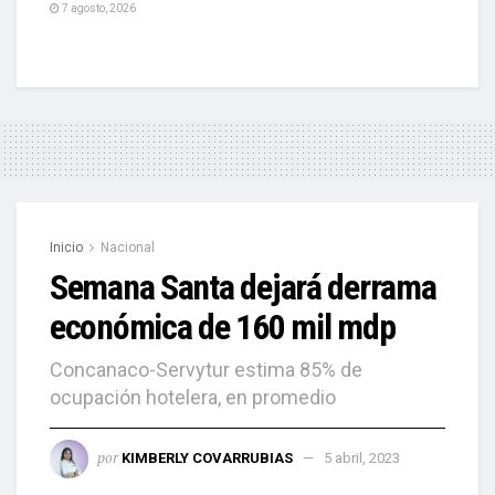
7 agosto, 2026
Inicio
Nacional
Semana Santa dejará derrama
económica de 160 mil mdp
Concanaco-Servytur estima 85% de
ocupación hotelera, en promedio
por
KIMBERLY COVARRUBIAS
5 abril, 2023