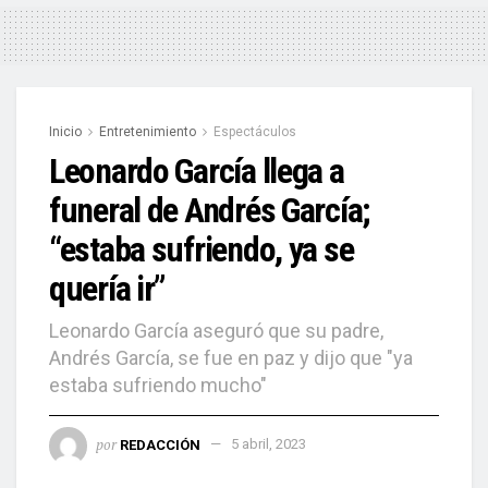
Inicio
Entretenimiento
Espectáculos
Leonardo García llega a
funeral de Andrés García;
“estaba sufriendo, ya se
quería ir”
Leonardo García aseguró que su padre,
Andrés García, se fue en paz y dijo que "ya
estaba sufriendo mucho"
por
REDACCIÓN
5 abril, 2023