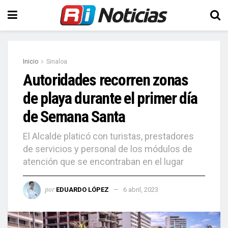
Inicio
Sinaloa
Autoridades recorren zonas
de playa durante el primer día
de Semana Santa
El Alcalde platicó con turistas, prestadores
de servicios y personal de los módulos de
atención que se encontraban en el lugar
por
EDUARDO LÓPEZ
6 abril, 2023