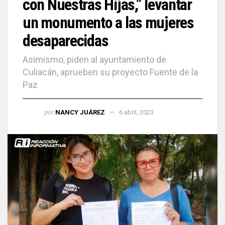
con Nuestras Hijas,” levantar
un monumento a las mujeres
desaparecidas
Asimismo, piden al ayuntamiento de
Culiacán, aprueben su proyecto Fuente de la
Paz
por
NANCY JUÁREZ
6 abril, 2023