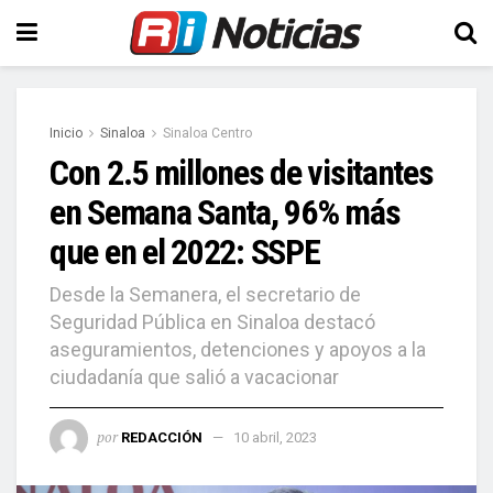
Inicio
Sinaloa
Sinaloa Centro
Con 2.5 millones de visitantes
en Semana Santa, 96% más
que en el 2022: SSPE
Desde la Semanera, el secretario de
Seguridad Pública en Sinaloa destacó
aseguramientos, detenciones y apoyos a la
ciudadanía que salió a vacacionar
por
REDACCIÓN
10 abril, 2023