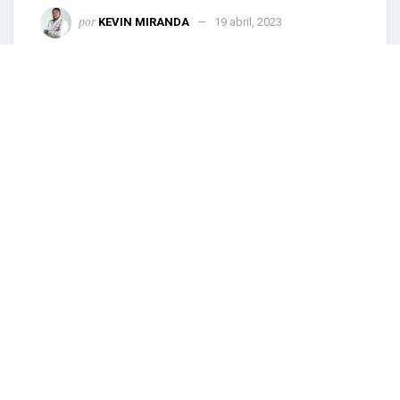
por
KEVIN MIRANDA
19 abril, 2023
0
COMPARTIDO
Mazatlán, Sin (Reacción Informativa).- Este
miércoles, en atención a medios, el alcalde de
Mazatlán, Edgar González Zatarain anunció que
el municipio tiene dentro de sus filas en la