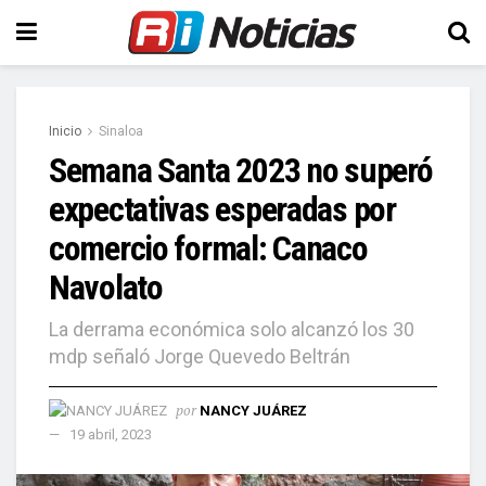
Inicio
Sinaloa
Semana Santa 2023 no superó
expectativas esperadas por
comercio formal: Canaco
Navolato
La derrama económica solo alcanzó los 30
mdp señaló Jorge Quevedo Beltrán
por
NANCY JUÁREZ
19 abril, 2023