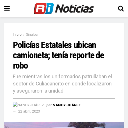
Inicio
Sinaloa
Policías Estatales ubican
camioneta; tenía reporte de
robo
Fue mientras los uniformados patrullaban el
sector de Culiacancito en donde localizaron
y aseguraron la unidad
por
NANCY JUÁREZ
22 abril, 2023