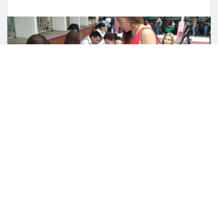
22 abril, 2023
0
COMPARTIDO
Culiacán, Sin (Reacción Informativa). – 109
comités de padres de familia de planteles
educativos de esta ciudad recibieron por parte
del Programa de Bienestar las tarjetas “La
Escuela es Nuestra”.