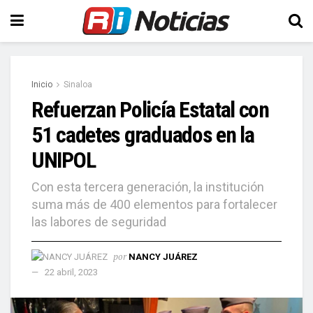
Inicio
Sinaloa
Refuerzan Policía Estatal con
51 cadetes graduados en la
UNIPOL
Con esta tercera generación, la institución
suma más de 400 elementos para fortalecer
las labores de seguridad
por
NANCY JUÁREZ
22 abril, 2023