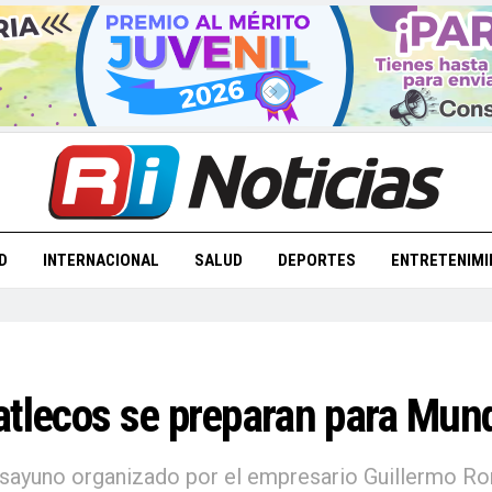
D
INTERNACIONAL
SALUD
DEPORTES
ENTRETENIMI
atlecos se preparan para Mund
esayuno organizado por el empresario Guillermo Rom