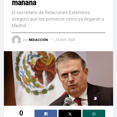
mañana
El secretario de Relaciones Exteriores
aseguró que los primeros cinco ya llegaron a
Madrid
por
REDACCIÓN
24 abril, 2023
0