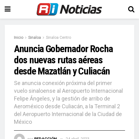
Inicio
Sinaloa
Sinaloa Centro
Anuncia Gobernador Rocha
dos nuevas rutas aéreas
desde Mazatlán y Culiacán
Se anuncia conexión próxima del primer
vuelo sinaloense al Aeropuerto Internacional
Felipe Ángeles, y la gestión de arribo de
Aeroméxico desde Culiacán, a la Terminal 2
del Aeropuerto Internacional de la Ciudad de
México
por
REDACCIÓN
24 abril, 2023