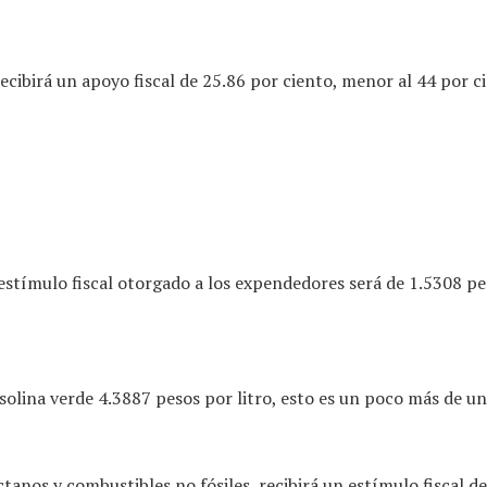
cibirá un apoyo fiscal de 25.86 por ciento, menor al 44 por ci
 estímulo fiscal otorgado a los expendedores será de 1.5308 pe
lina verde 4.3887 pesos por litro, esto es un poco más de un 
anos y combustibles no fósiles, recibirá un estímulo fiscal de 