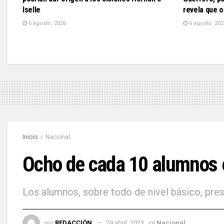
Iselle
revela que o
6 agosto, 2026
6 agosto, 202
Inicio
Nacional
Ocho de cada 10 alumnos e
Los alumnos, sobre todo de nivel básico, pre
por
en
REDACCIÓN
29 abril, 2023
Nacional