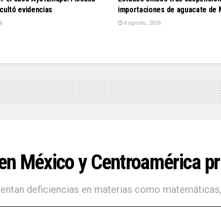
cultó evidencias
importaciones de aguacate de 
6
6 agosto, 2026
n México y Centroamérica pre
sentan deficiencias en materias como matemáticas, 