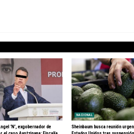
NACIONAL
Ángel ’N’, exgobernador de
Sheinbaum busca reunión urgen
r el caso Ayotzinapa: Fiscalía
Estados Unidos tras suspensión