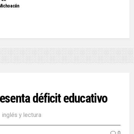
Michoacán
senta déficit educativo
inglés y lectura
0