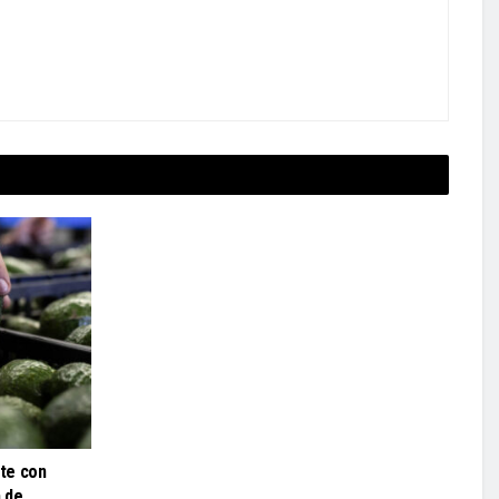
te con
 de