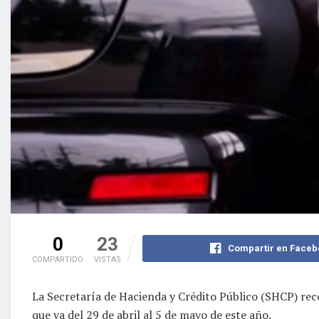
0
23
Compartir en Faceb
COMPARTIDO
VISTAS
La Secretaría de Hacienda y Crédito Público (SHCP) rec
que va del 29 de abril al 5 de mayo de este año.