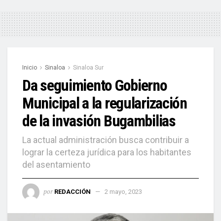
Inicio
Sinaloa
Sinaloa Sur
Da seguimiento Gobierno
Municipal a la regularización
de la invasión Bugambilias
La actual administración busca contribuir a
lograr la certeza jurídica para los habitantes
del asentamiento
por
REDACCIÓN
2 mayo, 2023