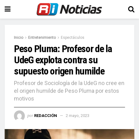
Inicio
Entretenimiento
Espectáculos
Peso Pluma: Profesor de la
UdeG explota contra su
supuesto origen humilde
Profesor de Sociología de la UdeG no cree en
el origen humilde de Peso Pluma por estos
motivos
por
REDACCIÓN
2 mayo, 2023