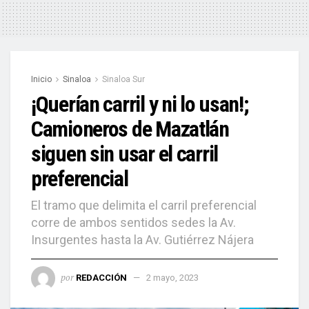
Inicio
Sinaloa
Sinaloa Sur
¡Querían carril y ni lo usan!;
Camioneros de Mazatlán
siguen sin usar el carril
preferencial
El tramo que delimita el carril preferencial
corre de ambos sentidos sedes la Av.
Insurgentes hasta la Av. Gutiérrez Nájera
por
REDACCIÓN
2 mayo, 2023