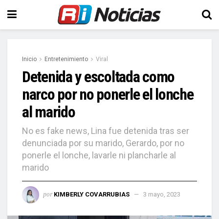
Inicio
Entretenimiento
Viral
Detenida y escoltada como
narco por no ponerle el lonche
al marido
No es fake news, Lina fue detenida tras ser
denunciada por su marido, Gerardo, por no
ponerle el lonche, lavarle ni plancharle al
marido
por
KIMBERLY COVARRUBIAS
3 mayo, 2023