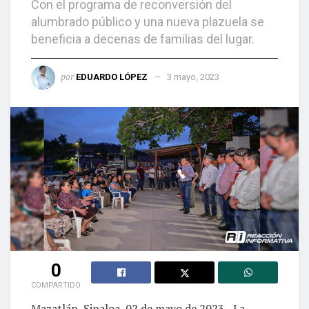
Con el programa de reconversión del
alumbrado público y una nueva plazuela se
beneficia a decenas de familias del lugar.
por
EDUARDO LÓPEZ
3 mayo, 2023
0
COMPARTIDO
Mazatlán, Sinaloa, 02 de mayo de 2023.- La