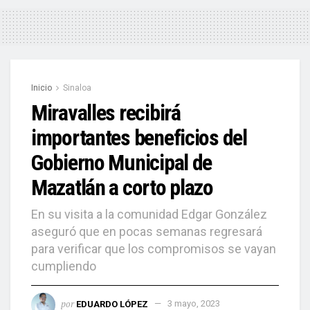
Inicio
Sinaloa
Miravalles recibirá
importantes beneficios del
Gobierno Municipal de
Mazatlán a corto plazo
En su visita a la comunidad Edgar González
aseguró que en pocas semanas regresará
para verificar que los compromisos se vayan
cumpliendo
por
EDUARDO LÓPEZ
3 mayo, 2023