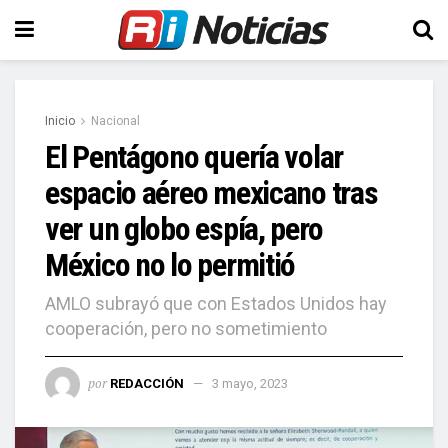
Inicio
Nacional
El Pentágono quería volar
espacio aéreo mexicano tras
ver un globo espía, pero
México no lo permitió
AMLO subrayó que con Estados Unidos hay
cooperación, pero no sometimiento
por
REDACCIÓN
3 mayo, 2023