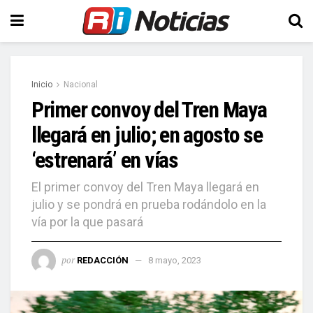
Inicio
Nacional
Primer convoy del Tren Maya
llegará en julio; en agosto se
‘estrenará’ en vías
El primer convoy del Tren Maya llegará en
julio y se pondrá en prueba rodándolo en la
vía por la que pasará
por
REDACCIÓN
8 mayo, 2023