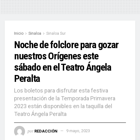
Inicio
Sinaloa
Sinaloa Sur
Noche de folclore para gozar
nuestros Orígenes este
sábado en el Teatro Ángela
Peralta
Los boletos para disfrutar esta festiva
presentación de la Temporada Primavera
2023 están disponibles en la taquilla del
Teatro Ángela Peralta
por
REDACCIÓN
9 mayo, 2023