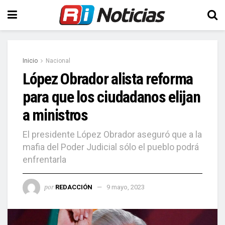
Inicio
Nacional
López Obrador alista reforma
para que los ciudadanos elijan
a ministros
El presidente López Obrador aseguró que a la
mafia del Poder Judicial sólo el pueblo podrá
enfrentarla
por
REDACCIÓN
9 mayo, 2023