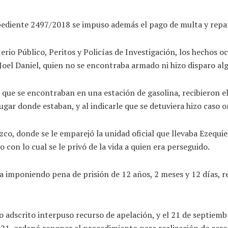
xpediente 2497/2018 se impuso además el pago de multa y repar
terio Público, Peritos y Policías de Investigación, los hechos 
a Joel Daniel, quien no se encontraba armado ni hizo disparo al
s que se encontraban en una estación de gasolina, recibieron e
lugar donde estaban, y al indicarle que se detuviera hizo caso 
co, donde se le emparejó la unidad oficial que llevaba Ezequie
con lo cual se le privó de la vida a quien era perseguido.
ia imponiendo pena de prisión de 12 años, 2 meses y 12 días, 
co adscrito interpuso recurso de apelación, y el 21 de septiem
21, ordenó reponer el procedimiento para realización de careo