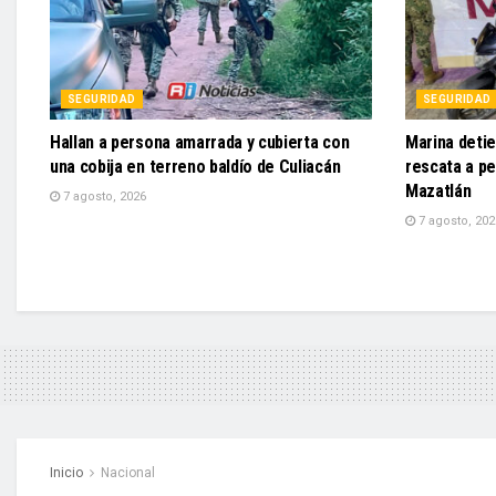
SEGURIDAD
SEGURIDAD
Hallan a persona amarrada y cubierta con
Marina detie
una cobija en terreno baldío de Culiacán
rescata a pe
Mazatlán
7 agosto, 2026
7 agosto, 202
Inicio
Nacional