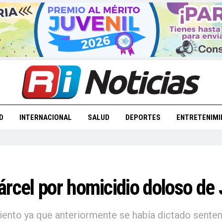
D
INTERNACIONAL
SALUD
DEPORTES
ENTRETENIMI
rcel por homicidio doloso de 
iento ya que anteriormente se había dictado sente