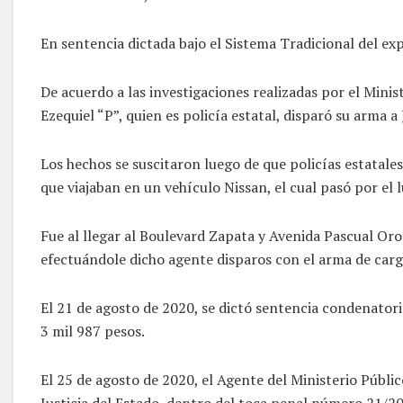
En sentencia dictada bajo el Sistema Tradicional del e
De acuerdo a las investigaciones realizadas por el Minis
Ezequiel “P”, quien es policía estatal, disparó su arma 
Los hechos se suscitaron luego de que policías estatale
que viajaban en un vehículo Nissan, el cual pasó por el 
Fue al llegar al Boulevard Zapata y Avenida Pascual Oroz
efectuándole dicho agente disparos con el arma de cargo 
El 21 de agosto de 2020, se dictó sentencia condenator
3 mil 987 pesos.
El 25 de agosto de 2020, el Agente del Ministerio Públi
Justicia del Estado, dentro del toca penal número 21/20