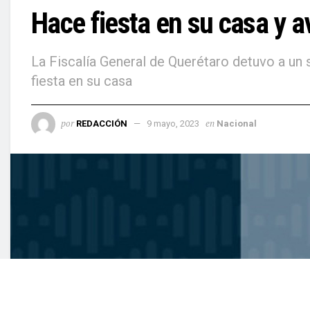
Hace fiesta en su casa y a
La Fiscalía General de Querétaro detuvo a un
fiesta en su casa
por
en
REDACCIÓN
9 mayo, 2023
Nacional