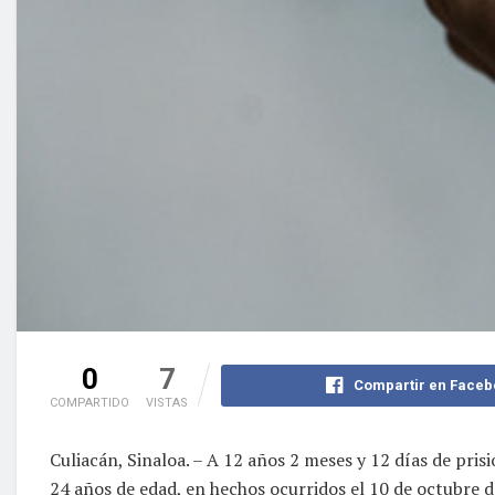
0
7
Compartir en Faceb
COMPARTIDO
VISTAS
Culiacán, Sinaloa. – A 12 años 2 meses y 12 días de pris
24 años de edad, en hechos ocurridos el 10 de octubre d