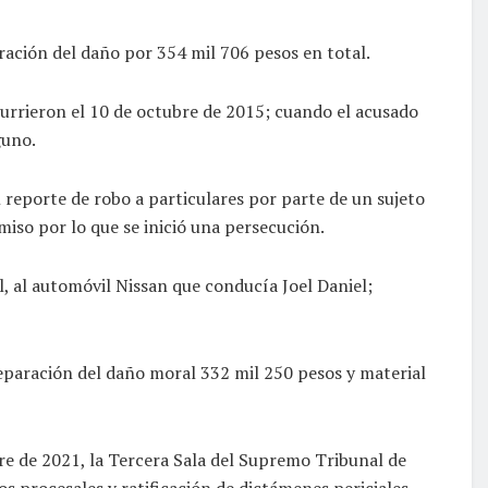
ación del daño por 354 mil 706 pesos en total.
ocurrieron el 10 de octubre de 2015; cuando el acusado
guno.
l reporte de robo a particulares por parte de un sujeto
omiso por lo que se inició una persecución.
l, al automóvil Nissan que conducía Joel Daniel;
reparación del daño moral 332 mil 250 pesos y material
bre de 2021, la Tercera Sala del Supremo Tribunal de
s procesales y ratificación de dictámenes periciales.