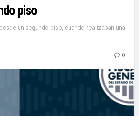
ndo piso
 desde un segundo piso, cuando realizaban una
0