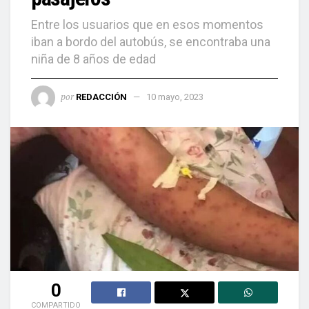
Entre los usuarios que en esos momentos
iban a bordo del autobús, se encontraba una
niña de 8 años de edad
por
REDACCIÓN
10 mayo, 2023
0
COMPARTIDO