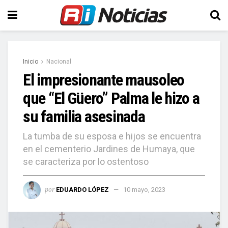
Inicio
Nacional
El impresionante mausoleo
que “El Güero” Palma le hizo a
su familia asesinada
La tumba de su esposa e hijos se encuentra
en el cementerio Jardines de Humaya, que
se caracteriza por lo ostentoso
por
EDUARDO LÓPEZ
10 mayo, 2023