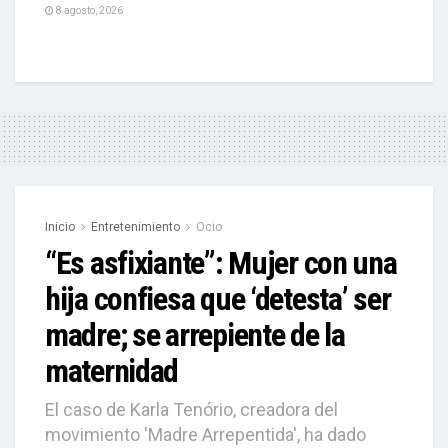
8 agosto, 2026
Inicio
Entretenimiento
Ocio
“Es asfixiante”: Mujer con una
hija confiesa que ‘detesta’ ser
madre; se arrepiente de la
maternidad
El caso de Karla Tenório, creadora del
movimiento 'Madre Arrepentida', ha dado