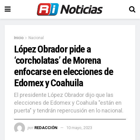
Inicio
Nacional
López Obrador pide a
‘corcholatas’ de Morena
enfocarse en elecciones de
Edomex y Coahuila
El presidente López Obrador dijo que las
elecciones de Edomex y Coahuila "están en
puerta" y tendrán repercusión en lo nacional.
por
REDACCIÓN
10 mayo, 2023