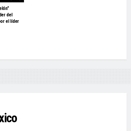
elón”
der del
r el líder
xico