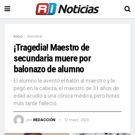
Inicio
Nacional
¡Tragedia! Maestro de
secundaria muere por
balonazo de alumno
El alumno le aventó el balón al maestro y le
pegó en la cabeza, el maestro de 31 años de
edad acudió a una clínica médica, pero horas
más tarde falleció.
por
REDACCIÓN
12 mayo, 2023