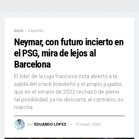
Inicio
Deportes
Neymar, con futuro incierto en
el PSG, mira de lejos al
Barcelona
El líder de la Liga francesa está abierto a la
salida del crack brasileño y el propio jugador,
que en el verano de 2022 rechazó de pleno
tal posibilidad, ya no descarta, al contrario, su
marcha
por
EDUARDO LÓPEZ
12 mayo, 2023