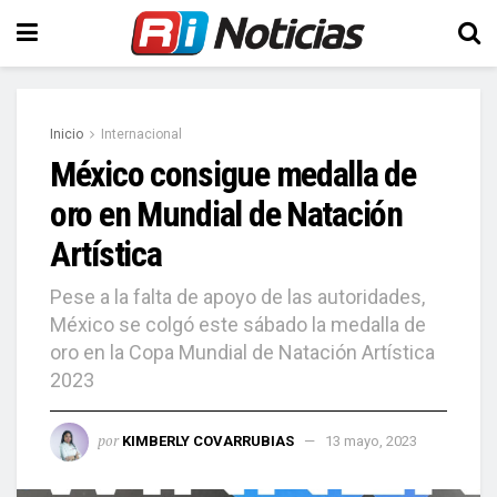
Inicio
Internacional
México consigue medalla de
oro en Mundial de Natación
Artística
Pese a la falta de apoyo de las autoridades,
México se colgó este sábado la medalla de
oro en la Copa Mundial de Natación Artística
2023
por
KIMBERLY COVARRUBIAS
13 mayo, 2023