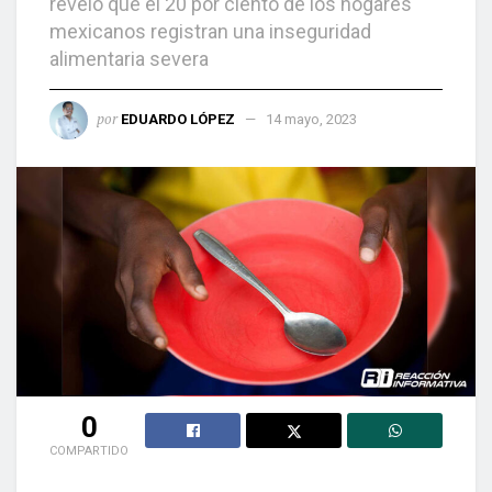
reveló que el 20 por ciento de los hogares
mexicanos registran una inseguridad
alimentaria severa
por
EDUARDO LÓPEZ
14 mayo, 2023
0
COMPARTIDO