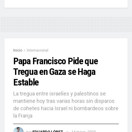
Inicio
Internacional
Papa Francisco Pide que
Tregua en Gaza se Haga
Estable
La tregua entre israelíes y palestinos se
mantiene hoy tras varias horas sin disparos
de cohetes hacia Israel ni bombardeos sobre
la Franja
por
EDUARDO LÓPEZ
14 mayo, 2023