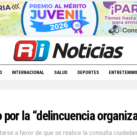
D
INTERNACIONAL
SALUD
DEPORTES
ENTRETENIMI
o por la “delincuencia organi
arse a favor de que se realice la consulta ciudada