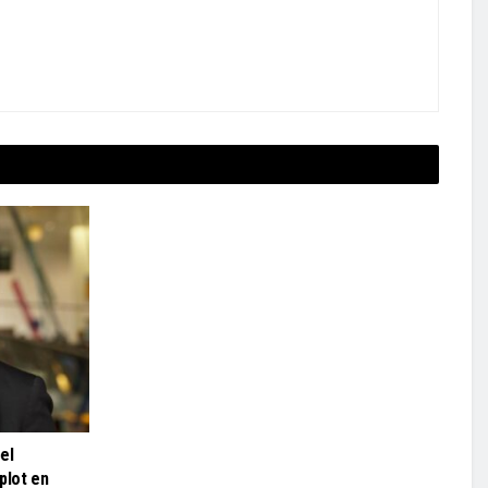
el
plot en