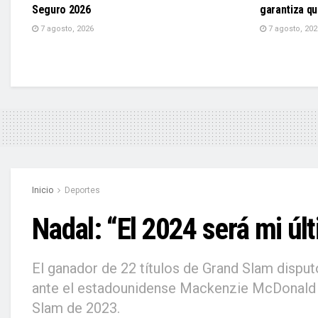
Seguro 2026
garantiza q
7 agosto, 2026
7 agosto, 202
Inicio
Deportes
Nadal: “El 2024 será mi úl
El ganador de 22 títulos de Grand Slam disput
ante el estadounidense Mackenzie McDonald (pe
Slam de 2023.