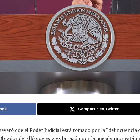
ook
Compartir en Twitter
veró que el Poder Judicial está tomado por la “delincuencia o
Obrador detalló que esta es la razón por la que algunos están 