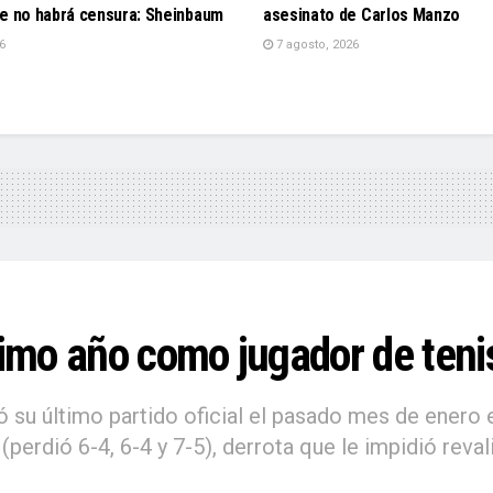
ue no habrá censura: Sheinbaum
asesinato de Carlos Manzo
6
7 agosto, 2026
timo año como jugador de teni
ó su último partido oficial el pasado mes de enero 
rdió 6-4, 6-4 y 7-5), derrota que le impidió reval