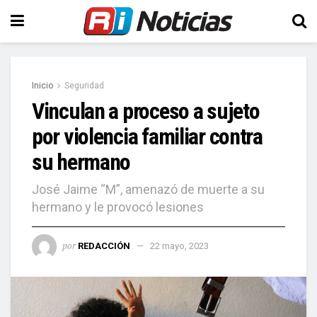
Inicio
Seguridad
Vinculan a proceso a sujeto
por violencia familiar contra
su hermano
José Jaime “M”, amenazó de muerte a su
hermano y le provocó lesiones
por
REDACCIÓN
22 mayo, 2023