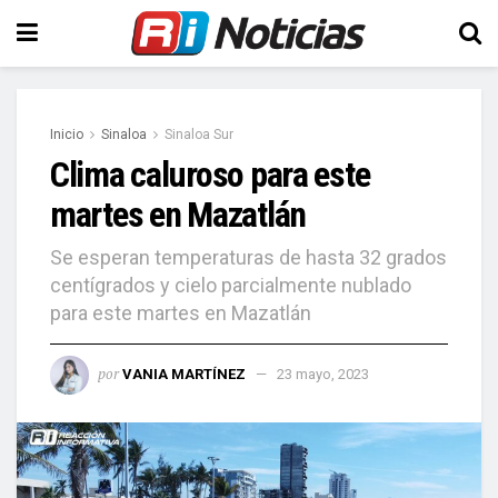
Inicio
Sinaloa
Sinaloa Sur
Clima caluroso para este
martes en Mazatlán
Se esperan temperaturas de hasta 32 grados
centígrados y cielo parcialmente nublado
para este martes en Mazatlán
por
VANIA MARTÍNEZ
23 mayo, 2023