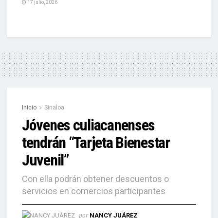
17 julio, 2026
Inicio
Sinaloa
Jóvenes culiacanenses
tendrán “Tarjeta Bienestar
Juvenil”
Con ella podrán obtener descuentos o
servicios en comercios participantes
por
NANCY JUÁREZ