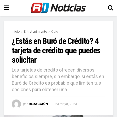
Inicio
Entretenimiento
Ocio
¿Estás en Buró de Crédito? 4
tarjeta de crédito que puedes
solicitar
Las tarjetas de crédito ofrecen diversos
beneficios siempre, sin embargo, si estás en
Buró de Crédito es probable que limiten tus
opciones para obtener una
por
REDACCIÓN
23 mayo, 2023