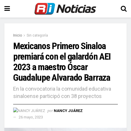
Inicio
Sin categoría
Mexicanos Primero Sinaloa
premiará con el galardón AEI
2023 a maestro Óscar
Guadalupe Alvarado Barraza
En la convocatoria la comunidad educativa
sinaloense participó con 38 proyectos
por
NANCY JUÁREZ
26 mayo, 2023