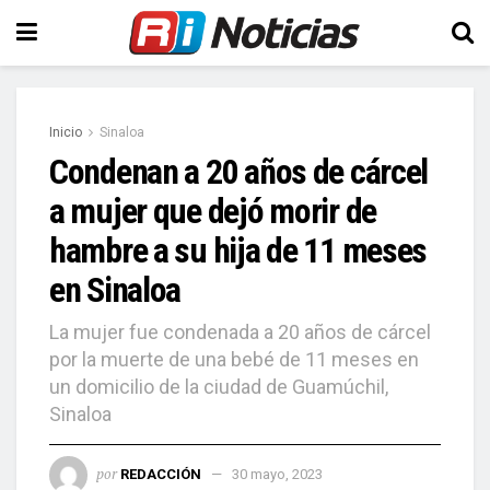
Inicio
Sinaloa
Condenan a 20 años de cárcel
a mujer que dejó morir de
hambre a su hija de 11 meses
en Sinaloa
La mujer fue condenada a 20 años de cárcel
por la muerte de una bebé de 11 meses en
un domicilio de la ciudad de Guamúchil,
Sinaloa
por
REDACCIÓN
30 mayo, 2023