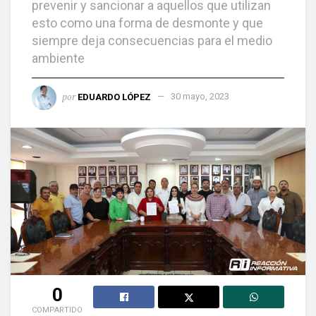
prevenir y sancionar a aquellos que utilizan
esto como una forma de desmonte y que
siempre deja consecuencias para el medio
ambiente
por
EDUARDO LÓPEZ
30 mayo, 2023
0
COMPARTIDO