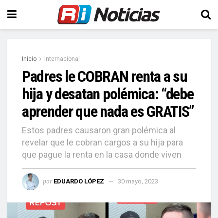
Inicio
Internacional
Padres le COBRAN renta a su
hija y desatan polémica: “debe
aprender que nada es GRATIS”
Estos padres causaron gran polémica al
revelar que le cobran cargos a su hija para
que pague la renta en la casa donde viven
por
EDUARDO LÓPEZ
30 mayo, 2023