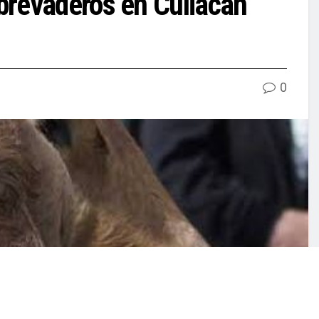
brevaderos en Culiacán
0