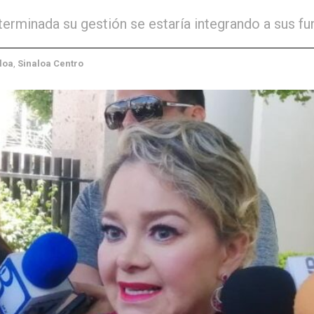
 terminada su gestión se estaría integrando a sus f
loa
,
Sinaloa Centro