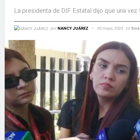
La presidenta de DIF Estatal dijo que una vez
por
en
NANCY JUÁREZ
30 mayo, 2023
Sina