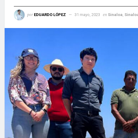
por
en
EDUARDO LÓPEZ
31 mayo, 2023
Sinaloa
,
Sinalo