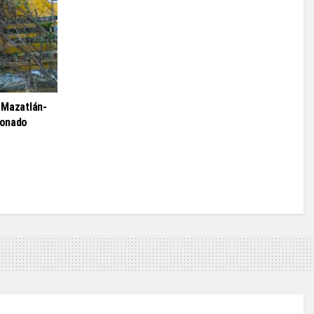
o Mazatlán-
ionado