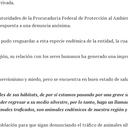
rivada.
autoridades de la Procuraduría Federal de Protección al Ambie
 respuesta a una denuncia anónima.
se pudo resguardar a esta especie endémica de la entidad, la cu
n, su relación con los seres humanos ha generado una impronta
nerviosismo y miedo, pero se encuentra en buen estado de sal
es de sus hábitats, de por sí estamos pasando por una grave si
oder regresar a su medio silvestre, por lo tanto, hago un llam
ales traficados, son animales endémicos de nuestra región y 
blación para que sigan denunciando el tráfico de animales silv