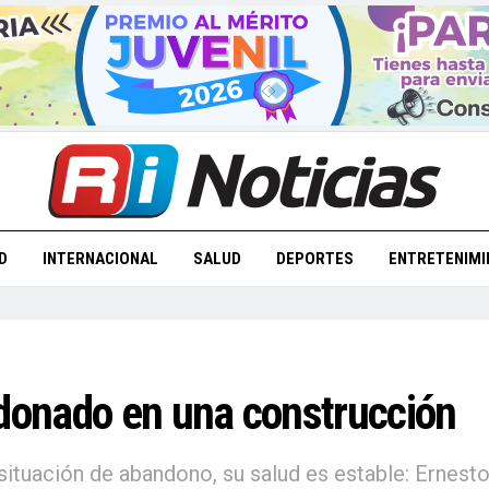
D
INTERNACIONAL
SALUD
DEPORTES
ENTRETENIMI
onado en una construcción
ituación de abandono, su salud es estable: Ernesto