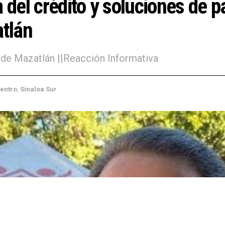
a del crédito y soluciones de 
tlán
 de Mazatlán ||Reacción Informativa
oa
,
Sinaloa Centro
,
Sinaloa Sur