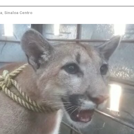
oa
,
Sinaloa Centro