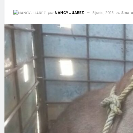
por
en
NANCY JUÁREZ
8 junio, 2023
Sinal