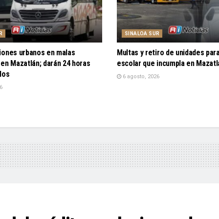
R
SINALOA SUR
iones urbanos en malas
Multas y retiro de unidades par
 en Mazatlán; darán 24 horas
escolar que incumpla en Mazatl
los
6 agosto, 2026
6