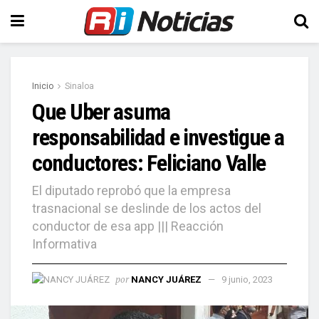
Inicio
Sinaloa
Que Uber asuma
responsabilidad e investigue a
conductores: Feliciano Valle
El diputado reprobó que la empresa
trasnacional se deslinde de los actos del
conductor de esa app ||| Reacción
Informativa
por
NANCY JUÁREZ
9 junio, 2023