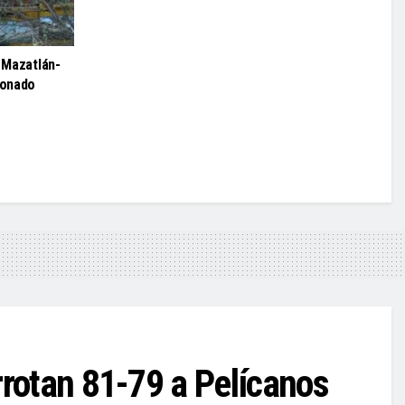
o Mazatlán-
ionado
rrotan 81-79 a Pelícanos