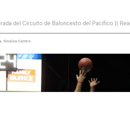
rada del Circuito de Baloncesto del Pacífico || Re
rtes
,
Sinaloa
,
Sinaloa Centro