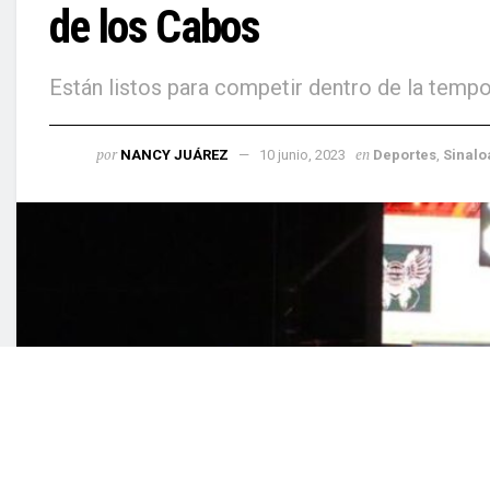
de los Cabos
Están listos para competir dentro de la tempo
por
en
NANCY JUÁREZ
10 junio, 2023
Depo