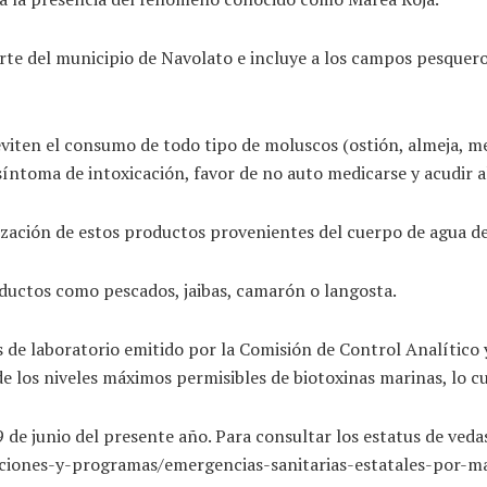
orte del municipio de Navolato e incluye a los campos pesquero
viten el consumo de todo tipo de moluscos (ostión, almeja, mej
síntoma de intoxicación, favor de no auto medicarse y acudir a
ización de estos productos provenientes del cuerpo de agua de
oductos como pescados, jaibas, camarón o langosta.
is de laboratorio emitido por la Comisión de Control Analític
 los niveles máximos permisibles de biotoxinas marinas, lo cua
9 de junio del presente año. Para consultar los estatus de ved
/acciones-y-programas/emergencias-sanitarias-estatales-por-m