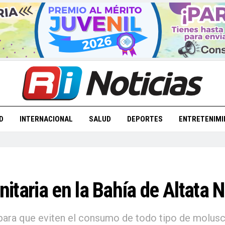
D
INTERNACIONAL
SALUD
DEPORTES
ENTRETENIMI
itaria en la Bahía de Altata 
 para que eviten el consumo de todo tipo de molusc