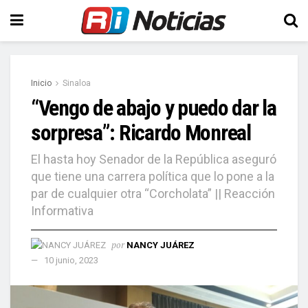
Inicio
Sinaloa
“Vengo de abajo y puedo dar la
sorpresa”: Ricardo Monreal
El hasta hoy Senador de la República aseguró
que tiene una carrera política que lo pone a la
par de cualquier otra “Corcholata” || Reacción
Informativa
por
NANCY JUÁREZ
10 junio, 2023