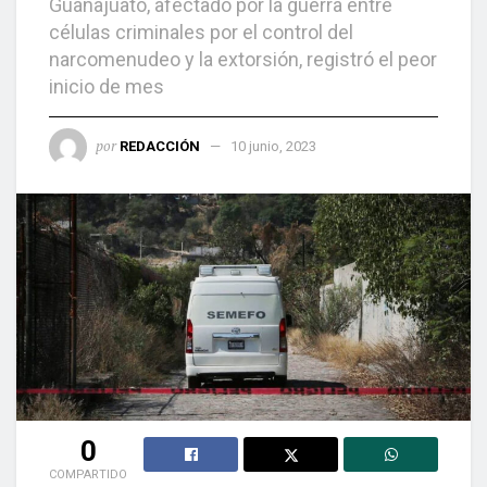
Guanajuato, afectado por la guerra entre
células criminales por el control del
narcomenudeo y la extorsión, registró el peor
inicio de mes
por
REDACCIÓN
10 junio, 2023
0
COMPARTIDO