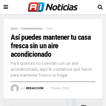
Inicio
Entretenimiento
Ocio
Así puedes mantener tu casa
fresca sin un aire
acondicionado
Para quienes no cuentan con un aire
acondicionado, aquí te contamos qué hacer
para mantener fresco tu hogar
por
REDACCIÓN
12 junio, 2023