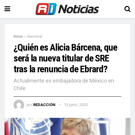
Inicio
Nacional
¿Quién es Alicia Bárcena, que
será la nueva titular de SRE
tras la renuncia de Ebrard?
Actualmente es embajadora de México en
Chile
por
REDACCIÓN
13 junio, 2023