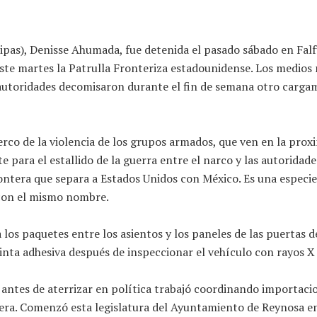
pas), Denisse Ahumada, fue detenida el pasado sábado en Falfu
te martes la Patrulla Fronteriza estadounidense. Los medios na
 autoridades decomisaron durante el fin de semana otro cargam
cerco de la violencia de los grupos armados, que ven en la pr
 para el estallido de la guerra entre el narco y las autoridade
ntera que separa a Estados Unidos con México. Es una especie
o con el mismo nombre.
 los paquetes entre los asientos y los paneles de las puertas 
nta adhesiva después de inspeccionar el vehículo con rayos X 
antes de aterrizar en política trabajó coordinando importacio
a. Comenzó esta legislatura del Ayuntamiento de Reynosa en l