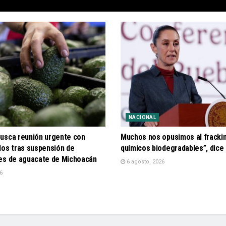
NACIONAL
usca reunión urgente con
Muchos nos opusimos al frackin
dos tras suspensión de
químicos biodegradables”, dic
es de aguacate de Michoacán
6 agosto, 2026
6