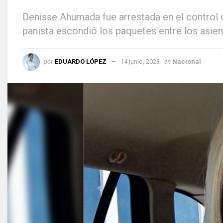
Denisse Ahumada fue arrestada en el control d
panista escondió los paquetes entre los asien
por
en
EDUARDO LÓPEZ
14 junio, 2023
Nacional