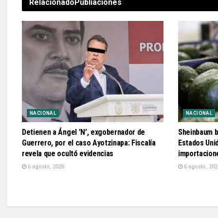
Relacionado
Publiaciones
NACIONAL
NACIONAL
Detienen a Ángel ’N’, exgobernador de
Sheinbaum b
Guerrero, por el caso Ayotzinapa: Fiscalía
Estados Uni
revela que ocultó evidencias
importacion
6 agosto, 2026
6 agosto, 202