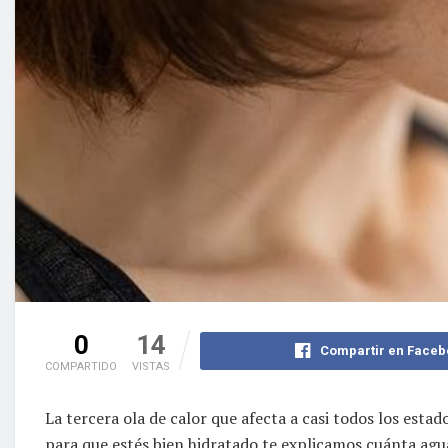
0
14
Compartir en Faceb
COMPARTIDO
VISTAS
La tercera ola de calor que afecta a casi todos los est
para que estés bien hidratado te explicamos cuánta agua