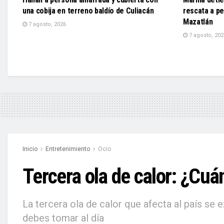
una cobija en terreno baldío de Culiacán
rescata a pe
Mazatlán
7 agosto, 2026
7 agosto, 202
Inicio
Entretenimiento
Ocio
Tercera ola de calor: ¿Cu
La tercera ola de calor que afecta al país se
debes tomar al día