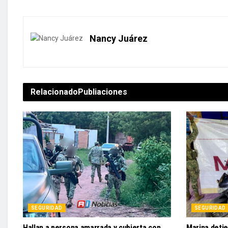
Nancy Juárez
Relacionado
Publiaciones
SEGURIDAD
SEGURIDAD
Hallan a persona amarrada y cubierta con
Marina detie