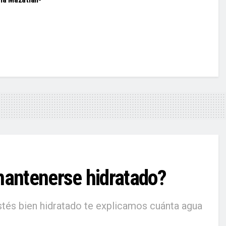
mantenerse hidratado?
estés bien hidratado te explicamos cuánta agua