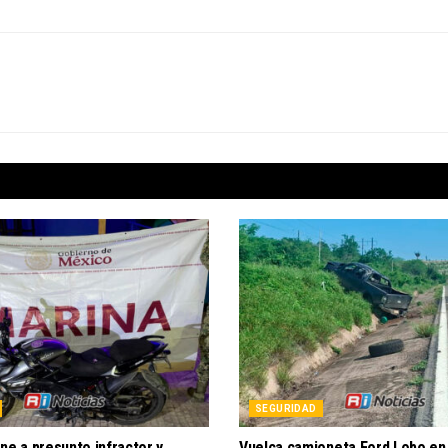
SEGURIDAD
ne a presunto infractor y
Vuelca camioneta Ford Lobo en 