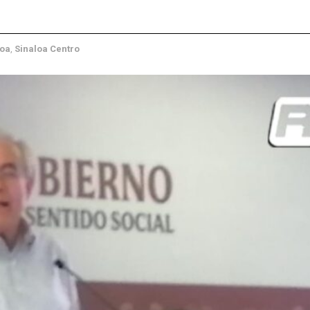
loa
,
Sinaloa Centro